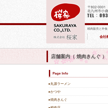
精肉販売と外食
会社
店舗案内（ 焼肉きんぐ ）
Page Info
▸
丸源ラーメン
▸
かつや
▸
焼肉きんぐ
▸
精肉店